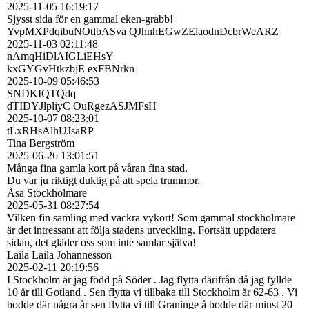
2025-11-05
16:19:17
Sjysst sida för en gammal eken-grabb!
YvpMXPdqibuNOtlbASva QJhnhEGwZEiaodnDcbrWeARZ
2025-11-03
02:11:48
nAmqHiDlAIGLiEHsY
kxGYGvHtkzbjE exFBNrkn
2025-10-09
05:46:53
SNDKIQTQdq
dTIDYJlpliyC OuRgezASJMFsH
2025-10-07
08:23:01
tLxRHsAlhUJsaRP
Tina Bergström
2025-06-26
13:01:51
Många fina gamla kort på våran fina stad.
Du var ju riktigt duktig på att spela trummor.
Åsa Stockholmare
2025-05-31
08:27:54
Vilken fin samling med vackra vykort! Som gammal stockholmare
är det intressant att följa stadens utveckling. Fortsätt uppdatera
sidan, det gläder oss som inte samlar själva!
Laila Laila Johannesson
2025-02-11
20:19:56
I Stockholm är jag född på Söder . Jag flytta därifrån då jag fyllde
10 år till Gotland . Sen flytta vi tillbaka till Stockholm år 62-63 . Vi
bodde där några år sen flytta vi till Graninge å bodde där minst 20