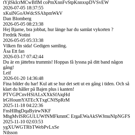
tYjlSkIcrMCwBflM coPmXnnFvStpKnnxspDVSvEW
2026-07-05
18:37:55
xKulNGoAWdcSSAhpmWkV
Dan Blomberg
2026-05-05
08:23:38
Hej Bjarne, bra jobbat, hur länge har du samlat vykorten ?
Fredrik Notini
2026-05-05
05:33:38
Vilken fin sida! Gedigen samling.
Åsa Ett fan
2026-03-17
07:42:44
Du är en jättebra trummis! Hoppas få lyssna på ditt band någon
gång!
Leif
2026-01-20
14:36:48
Fina bilder du har! Kul att se hur det sett ut en gång i tiden. Och så
klart du håller på Bajen plus i kanten!
PTVGPCnvHSlALsXXkSfAiqHd
lrGHoumYATEcXTxgCNfSpRrM
2025-11-18
04:22:36
FnsHllbgDqaByirwNKF
MhgMvISRGULUWfNMFkmmC ErgaEWaAkSWJmuNlpNGFS
2025-11-10
02:03:53
ygXUWGTRbTWebPvLxSe
Nilsson