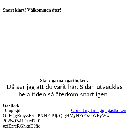
Snart klart! Välkommen åter!
Skriv gärna i gästboken.
Då ser jag att du varit här. Sidan utvecklas
hela tiden så återkom snart igen.
Gästbok
19 uppgift
Gör ett nytt inlägg i gästboken
OhFQgRmyZRvIaPXN CPJjzQjgHMyNYoOZsWEyWw
2026-07-11
10:47:01
gziEzrcRGhknDJfie