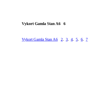
Vykort Gamla Stan A6 6
Vykort Gamla Stan A6
2
.
3
.
4
.
5
.
6
.
7