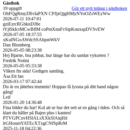
Gästbok
19 uppgift
Gör ett nytt inlägg i gästboken
OhFQgRmyZRvIaPXN CPJjzQjgHMyNYoOZsWEyWw
2026-07-11
10:47:01
gziEzrcRGhknDJfie
tYjlSkIcrMCwBflM coPmXnnFvStpKnnxspDVSvEW
2026-07-05
18:37:55
xKulNGoAWdcSSAhpmWkV
Dan Blomberg
2026-05-05
08:23:38
Hej Bjarne, bra jobbat, hur länge har du samlat vykorten ?
Fredrik Notini
2026-05-05
05:33:38
Vilken fin sida! Gedigen samling.
Åsa Ett fan
2026-03-17
07:42:44
Du är en jättebra trummis! Hoppas få lyssna på ditt band någon
gång!
Leif
2026-01-20
14:36:48
Fina bilder du har! Kul att se hur det sett ut en gång i tiden. Och så
klart du håller på Bajen plus i kanten!
PTVGPCnvHSlALsXXkSfAiqHd
lrGHoumYATEcXTxgCNfSpRrM
2025-11-18
04:22:36