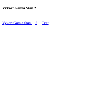
Vykort Gamla Stan 2
Vykort Gamla Stan.
2
.
Text
riddarholmskyrkanBB14
riddarholmskyrkanBB13
riddarholmskyrkanBB12
riddarholmskyrkanBB1
riddarholmskanalen-riddarhusetBB2
riddarholmenBB17
riddarholmenBB16
riddarholmenBB2