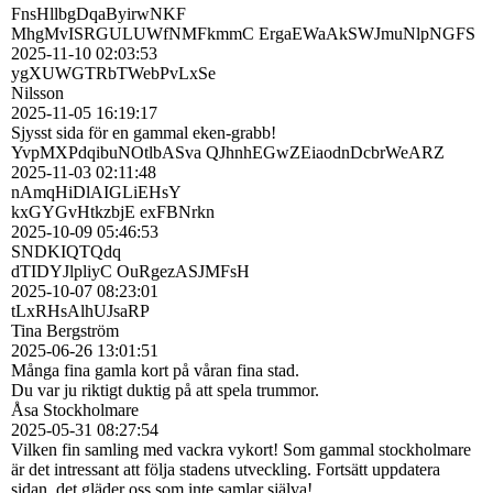
FnsHllbgDqaByirwNKF
MhgMvISRGULUWfNMFkmmC ErgaEWaAkSWJmuNlpNGFS
2025-11-10
02:03:53
ygXUWGTRbTWebPvLxSe
Nilsson
2025-11-05
16:19:17
Sjysst sida för en gammal eken-grabb!
YvpMXPdqibuNOtlbASva QJhnhEGwZEiaodnDcbrWeARZ
2025-11-03
02:11:48
nAmqHiDlAIGLiEHsY
kxGYGvHtkzbjE exFBNrkn
2025-10-09
05:46:53
SNDKIQTQdq
dTIDYJlpliyC OuRgezASJMFsH
2025-10-07
08:23:01
tLxRHsAlhUJsaRP
Tina Bergström
2025-06-26
13:01:51
Många fina gamla kort på våran fina stad.
Du var ju riktigt duktig på att spela trummor.
Åsa Stockholmare
2025-05-31
08:27:54
Vilken fin samling med vackra vykort! Som gammal stockholmare
är det intressant att följa stadens utveckling. Fortsätt uppdatera
sidan, det gläder oss som inte samlar själva!