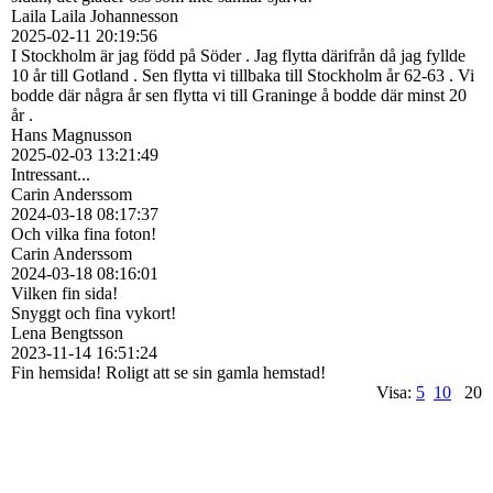
Laila Laila Johannesson
2025-02-11
20:19:56
I Stockholm är jag född på Söder . Jag flytta därifrån då jag fyllde
10 år till Gotland . Sen flytta vi tillbaka till Stockholm år 62-63 . Vi
bodde där några år sen flytta vi till Graninge å bodde där minst 20
år .
Hans Magnusson
2025-02-03
13:21:49
Intressant...
Carin Anderssom
2024-03-18
08:17:37
Och vilka fina foton!
Carin Anderssom
2024-03-18
08:16:01
Vilken fin sida!
Snyggt och fina vykort!
Lena Bengtsson
2023-11-14
16:51:24
Fin hemsida! Roligt att se sin gamla hemstad!
Visa:
5
10
20