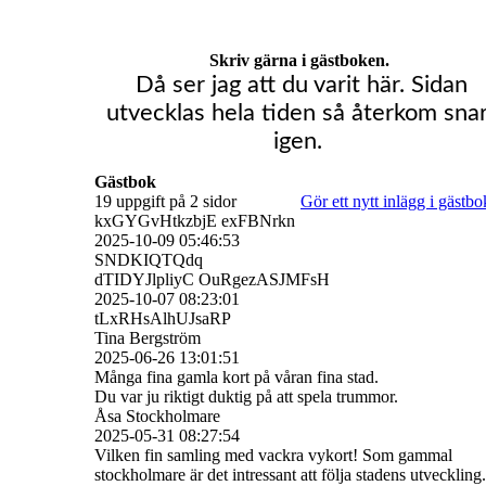
Skriv gärna i gästboken.
Då ser jag att du varit här. Sidan
utvecklas hela tiden så återkom snar
igen.
Gästbok
19 uppgift på 2 sidor
Gör ett nytt inlägg i gästb
kxGYGvHtkzbjE exFBNrkn
2025-10-09
05:46:53
SNDKIQTQdq
dTIDYJlpliyC OuRgezASJMFsH
2025-10-07
08:23:01
tLxRHsAlhUJsaRP
Tina Bergström
2025-06-26
13:01:51
Många fina gamla kort på våran fina stad.
Du var ju riktigt duktig på att spela trummor.
Åsa Stockholmare
2025-05-31
08:27:54
Vilken fin samling med vackra vykort! Som gammal
stockholmare är det intressant att följa stadens utveckling.