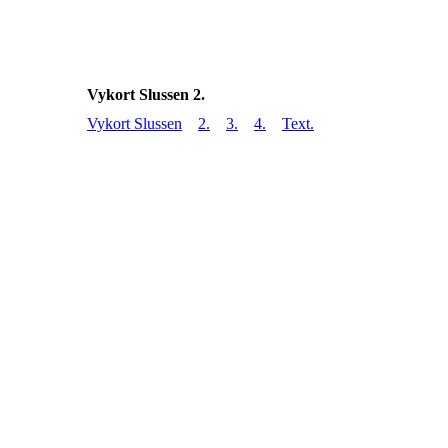
Vykort Slussen 2.
Vykort Slussen
2.
3.
4.
Text.
slussen69
slussen68
slussen67
slussen66
slussen65
slussen60
slussen61