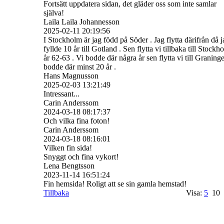
Fortsätt uppdatera sidan, det gläder oss som inte samlar
själva!
Laila Laila Johannesson
2025-02-11
20:19:56
I Stockholm är jag född på Söder . Jag flytta därifrån då j
fyllde 10 år till Gotland . Sen flytta vi tillbaka till Stockh
år 62-63 . Vi bodde där några år sen flytta vi till Graninge
bodde där minst 20 år .
Hans Magnusson
2025-02-03
13:21:49
Intressant...
Carin Anderssom
2024-03-18
08:17:37
Och vilka fina foton!
Carin Anderssom
2024-03-18
08:16:01
Vilken fin sida!
Snyggt och fina vykort!
Lena Bengtsson
2023-11-14
16:51:24
Fin hemsida! Roligt att se sin gamla hemstad!
Tillbaka
Visa:
5
1