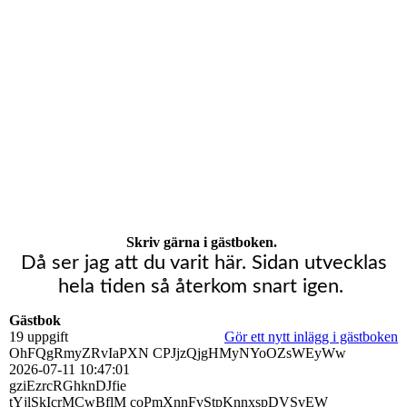
Skriv gärna i gästboken.
Då ser jag att du varit här. Sidan utvecklas
hela tiden så återkom snart igen.
Gästbok
19 uppgift
Gör ett nytt inlägg i gästboken
OhFQgRmyZRvIaPXN CPJjzQjgHMyNYoOZsWEyWw
2026-07-11
10:47:01
gziEzrcRGhknDJfie
tYjlSkIcrMCwBflM coPmXnnFvStpKnnxspDVSvEW