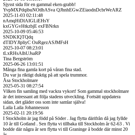
Sjysst sida för en gammal eken-grabb!
YvpMXPdqibuNOtlbASva QJhnhEGwZEiaodnDcbrWeARZ
2025-11-03
02:11:48
nAmqHiDlAIGLiEHsY
kxGYGvHtkzbjE exFBNrkn
2025-10-09
05:46:53
SNDKIQTQdq
dTIDYJlpliyC OuRgezASJMFsH
2025-10-07
08:23:01
tLxRHsAlhUJsaRP
Tina Bergström
2025-06-26
13:01:51
Många fina gamla kort på våran fina stad.
Du var ju riktigt duktig på att spela trummor.
Åsa Stockholmare
2025-05-31
08:27:54
Vilken fin samling med vackra vykort! Som gammal stockholmare
är det intressant att följa stadens utveckling. Fortsätt uppdatera
sidan, det gläder oss som inte samlar själva!
Laila Laila Johannesson
2025-02-11
20:19:56
I Stockholm är jag född på Söder . Jag flytta därifrån då jag fyllde
10 år till Gotland . Sen flytta vi tillbaka till Stockholm år 62-63 . Vi
bodde där några år sen flytta vi till Graninge å bodde där minst 20
år .