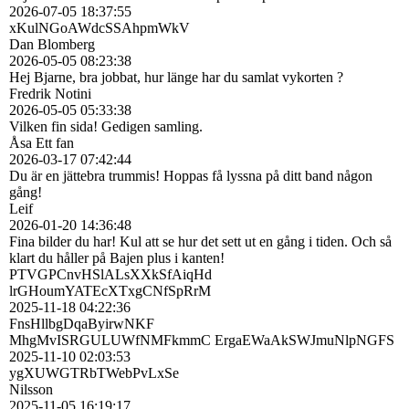
2026-07-05
18:37:55
xKulNGoAWdcSSAhpmWkV
Dan Blomberg
2026-05-05
08:23:38
Hej Bjarne, bra jobbat, hur länge har du samlat vykorten ?
Fredrik Notini
2026-05-05
05:33:38
Vilken fin sida! Gedigen samling.
Åsa Ett fan
2026-03-17
07:42:44
Du är en jättebra trummis! Hoppas få lyssna på ditt band någon
gång!
Leif
2026-01-20
14:36:48
Fina bilder du har! Kul att se hur det sett ut en gång i tiden. Och så
klart du håller på Bajen plus i kanten!
PTVGPCnvHSlALsXXkSfAiqHd
lrGHoumYATEcXTxgCNfSpRrM
2025-11-18
04:22:36
FnsHllbgDqaByirwNKF
MhgMvISRGULUWfNMFkmmC ErgaEWaAkSWJmuNlpNGFS
2025-11-10
02:03:53
ygXUWGTRbTWebPvLxSe
Nilsson
2025-11-05
16:19:17