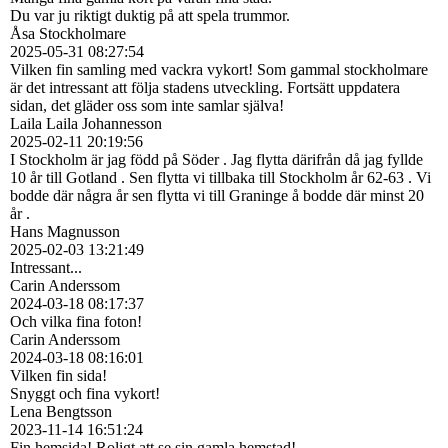
Du var ju riktigt duktig på att spela trummor.
Åsa Stockholmare
2025-05-31
08:27:54
Vilken fin samling med vackra vykort! Som gammal stockholmare
är det intressant att följa stadens utveckling. Fortsätt uppdatera
sidan, det gläder oss som inte samlar själva!
Laila Laila Johannesson
2025-02-11
20:19:56
I Stockholm är jag född på Söder . Jag flytta därifrån då jag fyllde
10 år till Gotland . Sen flytta vi tillbaka till Stockholm år 62-63 . Vi
bodde där några år sen flytta vi till Graninge å bodde där minst 20
år .
Hans Magnusson
2025-02-03
13:21:49
Intressant...
Carin Anderssom
2024-03-18
08:17:37
Och vilka fina foton!
Carin Anderssom
2024-03-18
08:16:01
Vilken fin sida!
Snyggt och fina vykort!
Lena Bengtsson
2023-11-14
16:51:24
Fin hemsida! Roligt att se sin gamla hemstad!