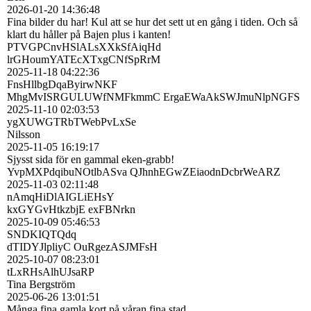
2026-01-20
14:36:48
Fina bilder du har! Kul att se hur det sett ut en gång i tiden. Och så
klart du håller på Bajen plus i kanten!
PTVGPCnvHSlALsXXkSfAiqHd
lrGHoumYATEcXTxgCNfSpRrM
2025-11-18
04:22:36
FnsHllbgDqaByirwNKF
MhgMvISRGULUWfNMFkmmC ErgaEWaAkSWJmuNlpNGFS
2025-11-10
02:03:53
ygXUWGTRbTWebPvLxSe
Nilsson
2025-11-05
16:19:17
Sjysst sida för en gammal eken-grabb!
YvpMXPdqibuNOtlbASva QJhnhEGwZEiaodnDcbrWeARZ
2025-11-03
02:11:48
nAmqHiDlAIGLiEHsY
kxGYGvHtkzbjE exFBNrkn
2025-10-09
05:46:53
SNDKIQTQdq
dTIDYJlpliyC OuRgezASJMFsH
2025-10-07
08:23:01
tLxRHsAlhUJsaRP
Tina Bergström
2025-06-26
13:01:51
Många fina gamla kort på våran fina stad.