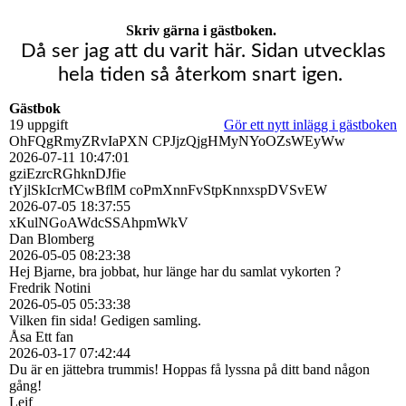
Skriv gärna i gästboken.
Då ser jag att du varit här. Sidan utvecklas
hela tiden så återkom snart igen.
Gästbok
19 uppgift
Gör ett nytt inlägg i gästboken
OhFQgRmyZRvIaPXN CPJjzQjgHMyNYoOZsWEyWw
2026-07-11
10:47:01
gziEzrcRGhknDJfie
tYjlSkIcrMCwBflM coPmXnnFvStpKnnxspDVSvEW
2026-07-05
18:37:55
xKulNGoAWdcSSAhpmWkV
Dan Blomberg
2026-05-05
08:23:38
Hej Bjarne, bra jobbat, hur länge har du samlat vykorten ?
Fredrik Notini
2026-05-05
05:33:38
Vilken fin sida! Gedigen samling.
Åsa Ett fan
2026-03-17
07:42:44
Du är en jättebra trummis! Hoppas få lyssna på ditt band någon
gång!
Leif