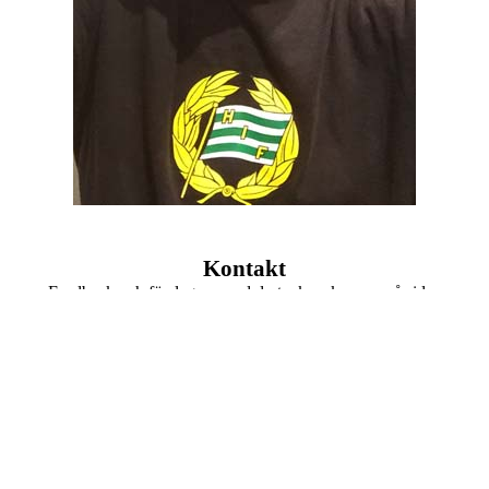
Kontakt
Feedback och förslag om vad du tycker ska vara på sidan
uppskattas. Har du egna vykort du vill visa så använd kontakt
formuläret här under.