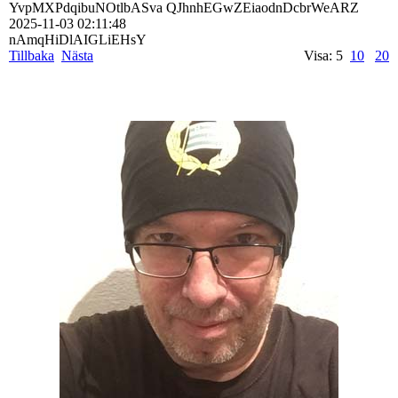
YvpMXPdqibuNOtlbASva QJhnhEGwZEiaodnDcbrWeARZ
2025-11-03
02:11:48
nAmqHiDlAIGLiEHsY
Tillbaka
Nästa
Visa: 5
10
20