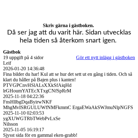
Skriv gärna i gästboken.
Då ser jag att du varit här. Sidan utvecklas
hela tiden så återkom snart igen.
Gästbok
19 uppgift på 4 sidor
Gör ett nytt inlägg i gästboken
Leif
2026-01-20
14:36:48
Fina bilder du har! Kul att se hur det sett ut en gång i tiden. Och så
klart du håller på Bajen plus i kanten!
PTVGPCnvHSlALsXXkSfAiqHd
lrGHoumYATEcXTxgCNfSpRrM
2025-11-18
04:22:36
FnsHllbgDqaByirwNKF
MhgMvISRGULUWfNMFkmmC ErgaEWaAkSWJmuNlpNGFS
2025-11-10
02:03:53
ygXUWGTRbTWebPvLxSe
Nilsson
2025-11-05
16:19:17
Sjysst sida för en gammal eken-grabb!