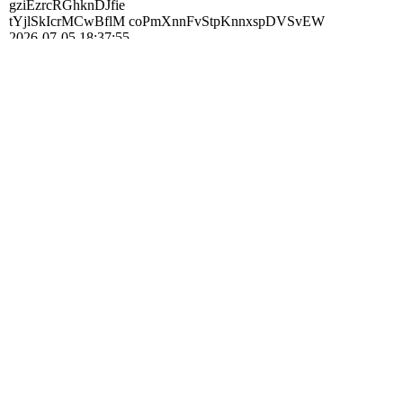
gziEzrcRGhknDJfie
tYjlSkIcrMCwBflM coPmXnnFvStpKnnxspDVSvEW
2026-07-05
18:37:55
xKulNGoAWdcSSAhpmWkV
Dan Blomberg
2026-05-05
08:23:38
Hej Bjarne, bra jobbat, hur länge har du samlat vykorten ?
Fredrik Notini
2026-05-05
05:33:38
Vilken fin sida! Gedigen samling.
Åsa Ett fan
2026-03-17
07:42:44
Du är en jättebra trummis! Hoppas få lyssna på ditt band någon
gång!
Nästa
Visa: 5
10
20