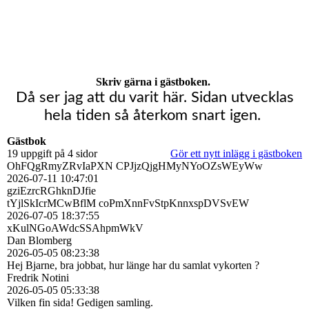
Skriv gärna i gästboken.
Då ser jag att du varit här. Sidan utvecklas
hela tiden så återkom snart igen.
Gästbok
19 uppgift på 4 sidor
Gör ett nytt inlägg i gästboken
OhFQgRmyZRvIaPXN CPJjzQjgHMyNYoOZsWEyWw
2026-07-11
10:47:01
gziEzrcRGhknDJfie
tYjlSkIcrMCwBflM coPmXnnFvStpKnnxspDVSvEW
2026-07-05
18:37:55
xKulNGoAWdcSSAhpmWkV
Dan Blomberg
2026-05-05
08:23:38
Hej Bjarne, bra jobbat, hur länge har du samlat vykorten ?
Fredrik Notini
2026-05-05
05:33:38
Vilken fin sida! Gedigen samling.