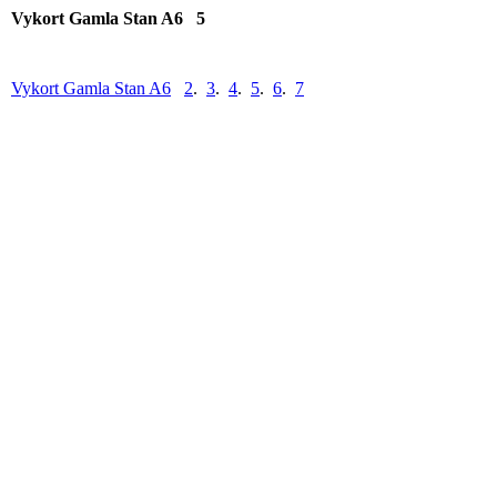
Vykort Gamla Stan A6 5
Vykort Gamla Stan A6
2
.
3
.
4
.
5
.
6
.
7
skomakaregatanBB3
skeppsholmsbronBB21
skeppsholmsbronBB4
skeppsholmsbronBB2
skeppsbron-flygbildBB5
skeppsbronBB1_1
skeppsbronBB5
skeppsholmenBB3