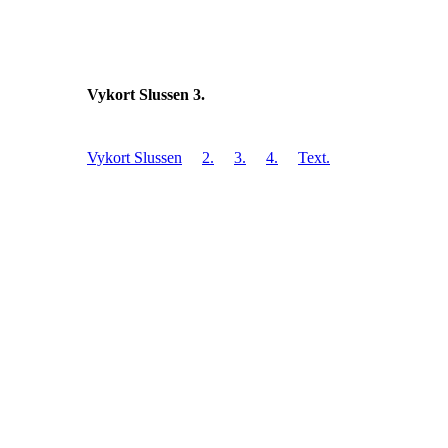
Vykort Slussen 3.
Vykort Slussen
2.
3.
4.
Text.
slussen110
slussen109
slussen105
slussen105b
slussen106
slussen107