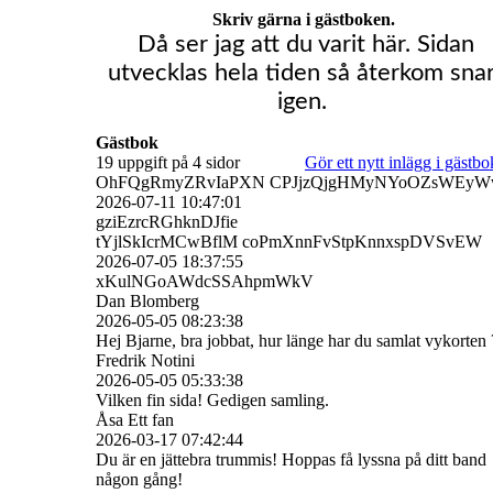
Skriv gärna i gästboken.
Då ser jag att du varit här. Sidan
utvecklas hela tiden så återkom snar
igen.
Gästbok
19 uppgift på 4 sidor
Gör ett nytt inlägg i gästb
OhFQgRmyZRvIaPXN CPJjzQjgHMyNYoOZsWEy
2026-07-11
10:47:01
gziEzrcRGhknDJfie
tYjlSkIcrMCwBflM coPmXnnFvStpKnnxspDVSvEW
2026-07-05
18:37:55
xKulNGoAWdcSSAhpmWkV
Dan Blomberg
2026-05-05
08:23:38
Hej Bjarne, bra jobbat, hur länge har du samlat vykorten 
Fredrik Notini
2026-05-05
05:33:38
Vilken fin sida! Gedigen samling.
Åsa Ett fan
2026-03-17
07:42:44
Du är en jättebra trummis! Hoppas få lyssna på ditt band
någon gång!