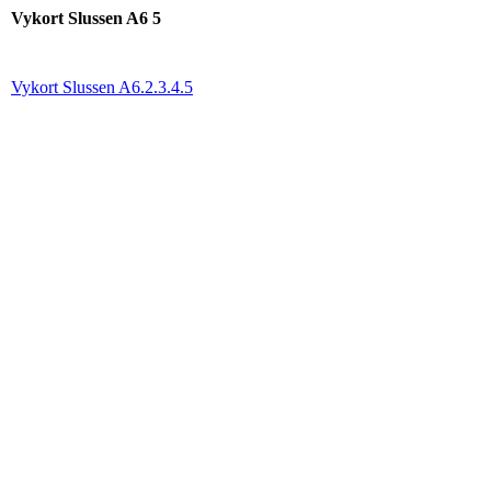
Vykort Slussen A6 5
Vykort Slussen A6.
2.
3.
4.
5
slussen161A4
slussen162A5
slussen163A5
slussen164A5
slussen169A5
slussen168A5
slussen167A5