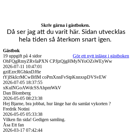
Skriv gärna i gästboken.
Då ser jag att du varit här. Sidan utvecklas
hela tiden så återkom snart igen.
Gästbok
19 uppgift på 4 sidor
Gör ett nytt inlägg i gästboken
OhFQgRmyZRvIaPXN CPJjzQjgHMyNYoOZsWEyWw
2026-07-11
10:47:01
gziEzrcRGhknDJfie
tYjlSkIcrMCwBflM coPmXnnFvStpKnnxspDVSvEW
2026-07-05
18:37:55
xKulNGoAWdcSSAhpmWkV
Dan Blomberg
2026-05-05
08:23:38
Hej Bjarne, bra jobbat, hur länge har du samlat vykorten ?
Fredrik Notini
2026-05-05
05:33:38
Vilken fin sida! Gedigen samling.
Åsa Ett fan
2026-03-17
07:42:44